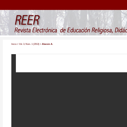
Inicio
>
Vol. 3, Núm. 1 (2013)
>
Alarcón A.