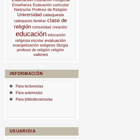
Educación Religiosa
Enseñanza
Evaluación curricular
Nietzsche
Profesor de Religión
Universidad
catequesis
clase de
catequesis familiar
religión
comunidad
creación
educación
educación
evaluación
religiosa escolar
evangelización
exégesis
liturgia
profesor de religión
religión
valores
INFORMACIÓN
Para lectores/as
Para autores/as
Para bibliotecarios/as
USUARIO/A