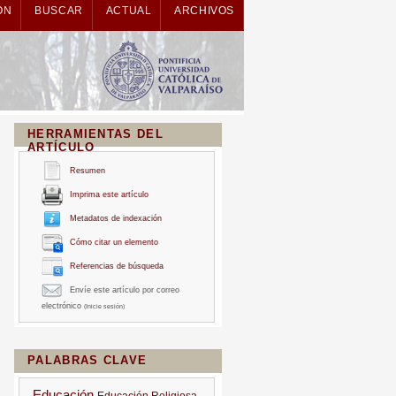
ÓN
BUSCAR
ACTUAL
ARCHIVOS
HERRAMIENTAS DEL
ARTÍCULO
Resumen
Imprima este artículo
Metadatos de indexación
Cómo citar un elemento
Referencias de búsqueda
Envíe este artículo por correo
electrónico
(Inicie sesión)
PALABRAS CLAVE
Educación