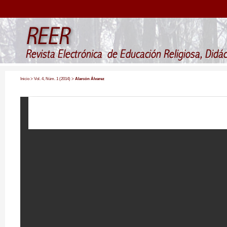
Inicio
>
Vol. 4, Núm. 1 (2014)
>
Alarcón Álvarez